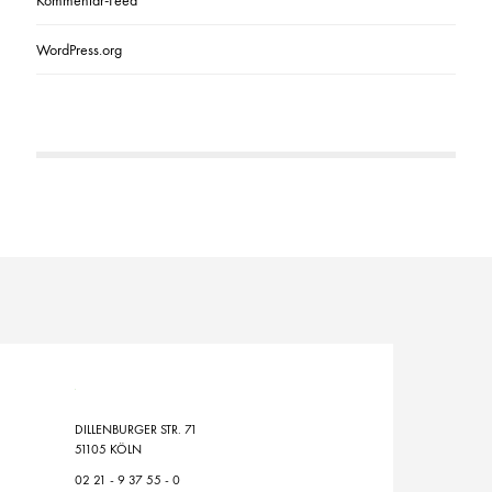
Kommentar-Feed
WordPress.org
DILLENBURGER STR. 71
51105 KÖLN
02 21 - 9 37 55 - 0