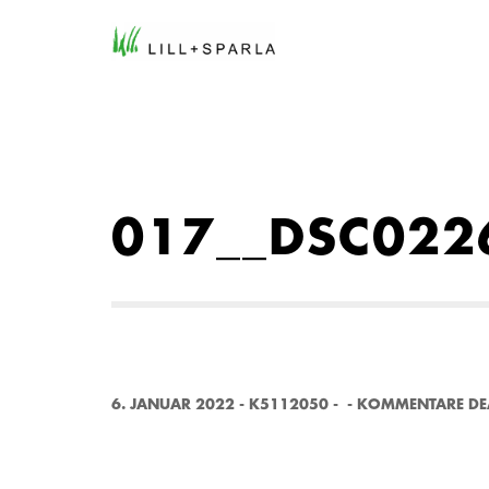
017__DSC022
6. JANUAR 2022
-
K5112050
-
-
KOMMENTARE DEA