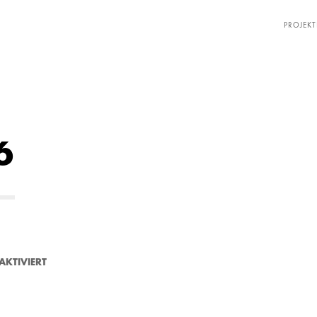
PROJEKT
6
F
KTIVIERT
Ü
R
0
1