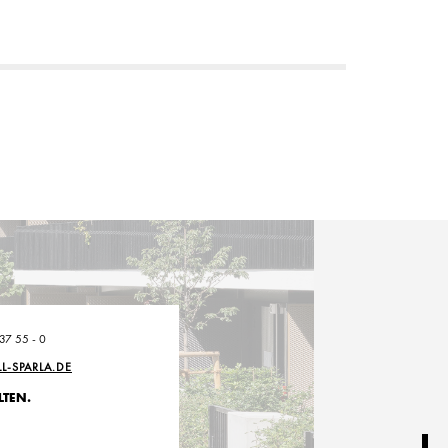
 37 55 - 0
LL-SPARLA.DE
LTEN.