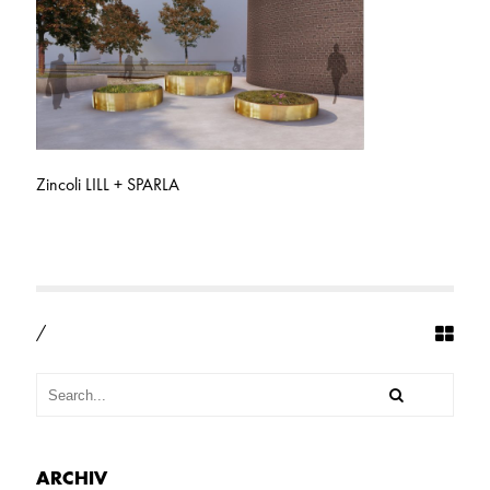
4
6
R
I
N
G
E
P
E
Zincoli LILL + SPARLA
R
S
P
E
K
T
I
V
/
E
G
ARCHIV