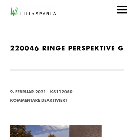
220046 RINGE PERSPEKTIVE G
9. FEBRUAR 2021
-
K5112050
-
-
F
KOMMENTARE DEAKTIVIERT
Ü
R
2
2
0
0