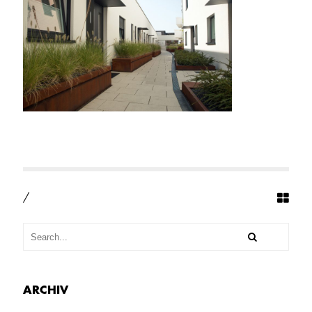
U
S
-
3
1
-
L
I
L
L
-
+
-
S
P
A
/
R
L
A
-
(8)
ARCHIV