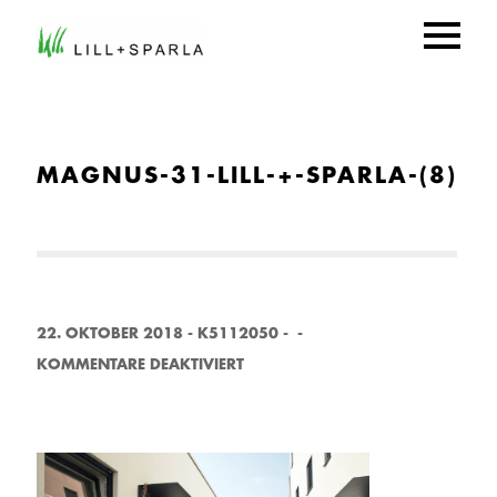
MAGNUS-31-LILL-+-SPARLA-(8)
22. OKTOBER 2018
-
K5112050
-
-
F
KOMMENTARE DEAKTIVIERT
Ü
R
M
A
G
N