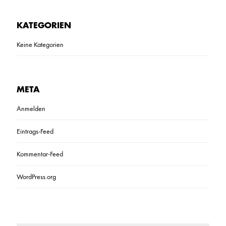
I
T
E
KATEGORIEN
K
T
Keine Kategorien
E
N
_
0
3
META
Anmelden
Eintrags-Feed
Kommentar-Feed
WordPress.org