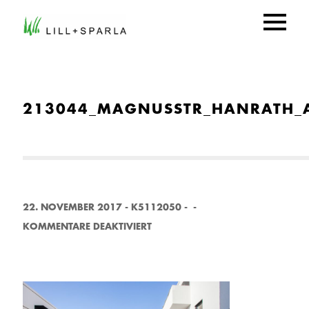
213044_MAGNUSSTR_HANRATH_A
22. NOVEMBER 2017
-
K5112050
-
-
F
KOMMENTARE DEAKTIVIERT
Ü
R
2
1
3
0