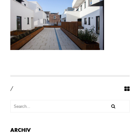
4
4
_
M
A
G
N
U
S
S
T
R
_
H
A
N
/
R
A
T
H
_
A
R
ARCHIV
C
H