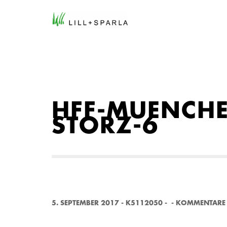
HFF-MUENCH
STORZ-6
5. SEPTEMBER 2017
-
K5112050
-
-
KOMMENTARE 