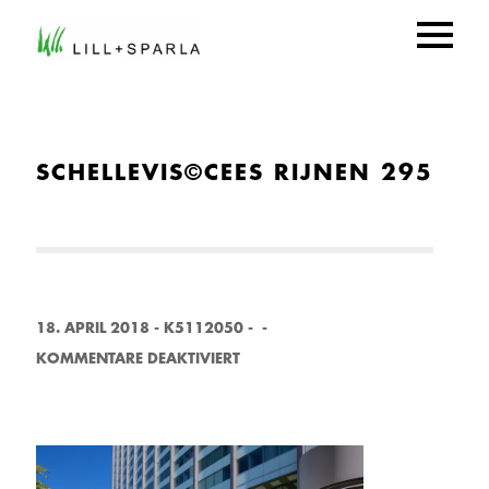
SCHELLEVIS©CEES RIJNEN 295
18. APRIL 2018
-
K5112050
-
-
F
KOMMENTARE DEAKTIVIERT
Ü
R
S
C
H
E