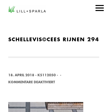
SCHELLEVIS©CEES RIJNEN 294
18. APRIL 2018
-
K5112050
-
-
F
KOMMENTARE DEAKTIVIERT
Ü
R
S
C
H
E