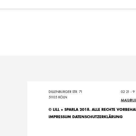
DILLENBURGER STR. 71
02 21 - 9
51105 KÖLN
MAIL@LI
© LILL + SPARLA 2018. ALLE RECHTE VORBEHA
IMPRESSUM
DATENSCHUTZERKLÄRUNG