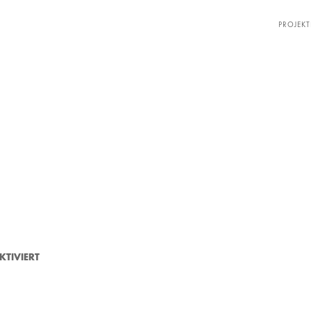
PROJEKT
F
TIVIERT
Ü
R
1
0