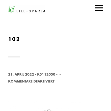
102
21. APRIL 2022
-
K5112050
-
-
F
KOMMENTARE DEAKTIVIERT
Ü
R
1
0
2